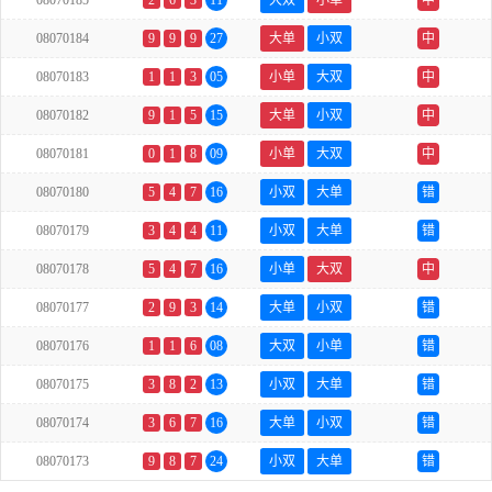
08070185
2
6
3
11
大双
小单
中
08070184
9
9
9
27
大单
小双
中
08070183
1
1
3
05
小单
大双
中
08070182
9
1
5
15
大单
小双
中
08070181
0
1
8
09
小单
大双
中
08070180
5
4
7
16
小双
大单
错
08070179
3
4
4
11
小双
大单
错
08070178
5
4
7
16
小单
大双
中
08070177
2
9
3
14
大单
小双
错
08070176
1
1
6
08
大双
小单
错
08070175
3
8
2
13
小双
大单
错
08070174
3
6
7
16
大单
小双
错
08070173
9
8
7
24
小双
大单
错