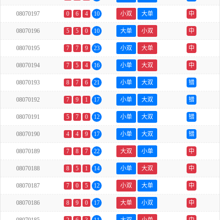
08070197
0
6
4
10
小双
大单
中
08070196
5
5
0
10
大单
小双
中
08070195
7
7
9
23
小双
大单
中
08070194
7
5
4
16
小单
大双
中
08070193
8
7
6
21
小单
大双
错
08070192
7
9
1
17
小单
大双
错
08070191
5
7
0
12
小单
大双
错
08070190
4
4
9
17
小单
大双
错
08070189
7
8
7
22
大双
小单
中
08070188
8
5
1
14
小单
大双
中
08070187
7
0
5
12
小双
大单
中
08070186
8
9
0
17
大单
小双
中