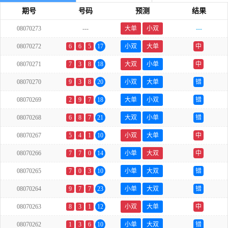
期号
号码
预测
结果
08070273
---
大单
小双
---
08070272
6
6
5
17
小双
大单
中
08070271
7
3
8
18
大双
小单
中
08070270
9
3
8
20
小双
大单
错
08070269
2
9
7
18
大单
小双
错
08070268
6
8
7
21
大双
小单
错
08070267
5
4
1
10
小双
大单
中
08070266
7
7
0
14
小单
大双
中
08070265
7
0
3
10
小单
大双
错
08070264
9
7
7
23
小单
大双
错
08070263
8
3
1
12
小双
大单
中
08070262
1
3
6
10
小单
大双
错