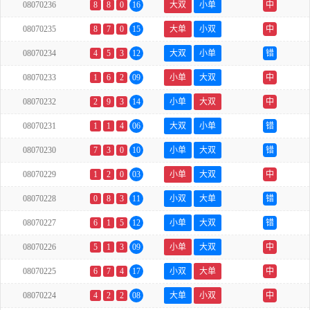
08070236
8
8
0
16
大双
小单
中
08070235
8
7
0
15
大单
小双
中
08070234
4
5
3
12
大双
小单
错
08070233
1
6
2
09
小单
大双
中
08070232
2
9
3
14
小单
大双
中
08070231
1
1
4
06
大双
小单
错
08070230
7
3
0
10
小单
大双
错
08070229
1
2
0
03
小单
大双
中
08070228
0
8
3
11
小双
大单
错
08070227
6
1
5
12
小单
大双
错
08070226
5
1
3
09
小单
大双
中
08070225
6
7
4
17
小双
大单
中
08070224
4
2
2
08
大单
小双
中