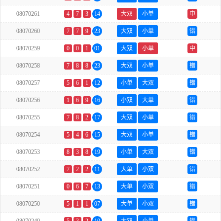
08070261
4
7
3
14
大双
小单
中
08070260
7
7
9
23
大双
小单
错
08070259
0
0
1
01
大双
小单
中
08070258
7
8
8
23
大双
小单
错
08070257
5
6
1
12
小单
大双
错
08070256
1
6
9
16
小双
大单
错
08070255
7
8
2
17
大双
小单
错
08070254
5
4
6
15
大双
小单
错
08070253
8
3
8
19
小单
大双
错
08070252
7
2
2
11
大单
小双
错
08070251
0
6
7
13
大单
小双
错
08070250
5
1
1
07
大单
小双
错