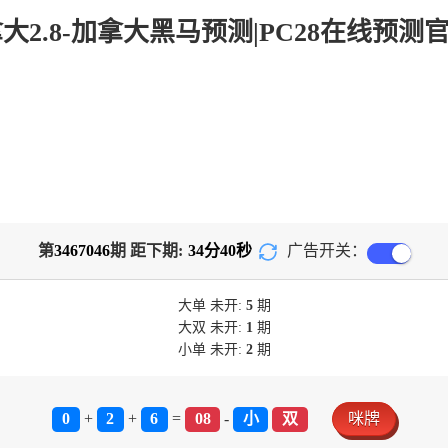
第
3467046
期 距下期:
34
分
39
秒
广告开关：
大单
未开:
5
期
大双
未开:
1
期
小单
未开:
2
期
0
+
2
+
6
=
08
-
小
双
咪牌