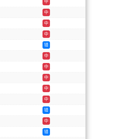
中
中
中
中
错
中
中
中
中
中
错
中
错