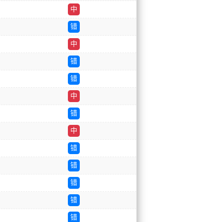
中
错
中
错
错
中
错
中
错
错
错
错
错