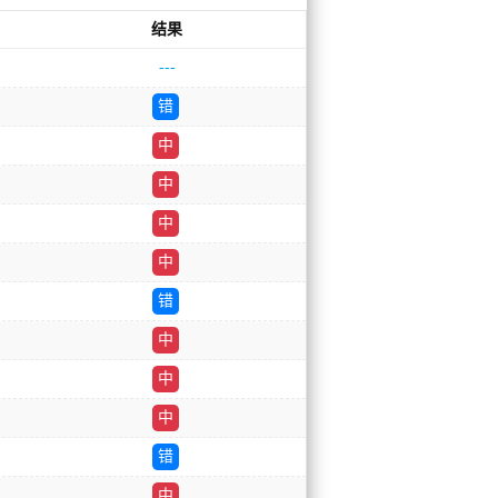
结果
---
错
中
中
中
中
错
中
中
中
错
中