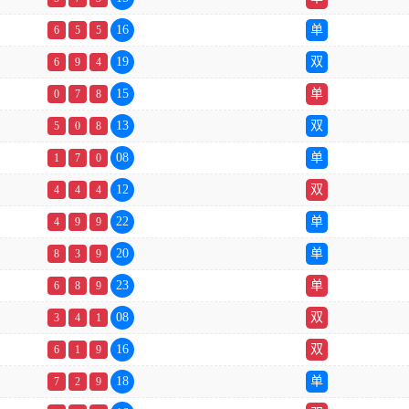
16
单
6
5
5
19
双
6
9
4
15
单
0
7
8
13
双
5
0
8
08
单
1
7
0
12
双
4
4
4
22
单
4
9
9
20
单
8
3
9
23
单
6
8
9
08
双
3
4
1
16
双
6
1
9
18
单
7
2
9