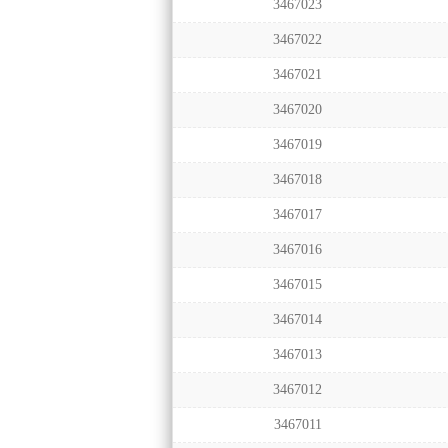
3467023
3467022
3467021
3467020
3467019
3467018
3467017
3467016
3467015
3467014
3467013
3467012
3467011