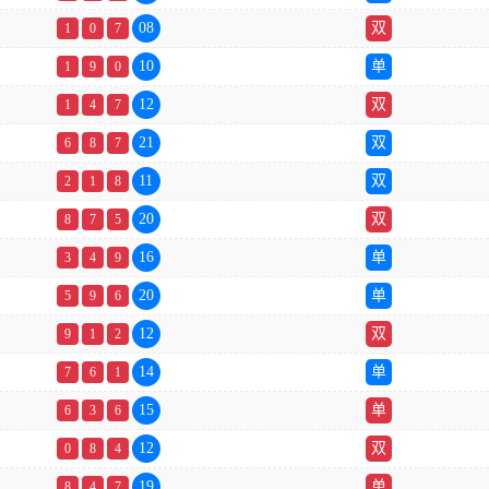
08
双
1
0
7
10
单
1
9
0
12
双
1
4
7
21
双
6
8
7
11
双
2
1
8
20
双
8
7
5
16
单
3
4
9
20
单
5
9
6
12
双
9
1
2
14
单
7
6
1
15
单
6
3
6
12
双
0
8
4
19
单
8
4
7