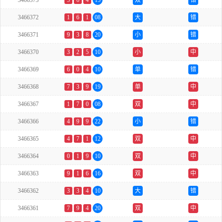
3466373
5
6
4
15
双
错
3466372
1
6
1
08
大
错
3466371
9
3
8
20
小
错
3466370
3
2
5
10
小
中
3466369
6
0
4
10
单
错
3466368
7
3
9
19
单
中
3466367
1
7
0
08
双
中
3466366
4
9
9
22
小
错
3466365
4
7
1
12
双
中
3466364
0
1
9
10
双
中
3466363
9
1
6
16
双
中
3466362
3
3
4
10
大
错
3466361
7
9
4
20
双
中