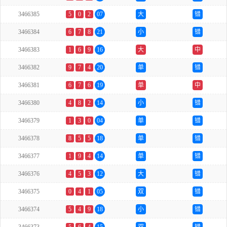
3466385
5
0
2
07
大
错
3466384
6
7
8
21
小
错
3466383
1
6
9
16
大
中
3466382
9
7
4
20
单
错
3466381
6
7
6
19
单
中
3466380
4
8
2
14
小
错
3466379
1
3
0
04
单
错
3466378
8
5
5
18
单
错
3466377
1
9
4
14
单
错
3466376
4
5
3
12
大
错
3466375
0
4
1
05
双
错
3466374
5
4
9
18
小
错