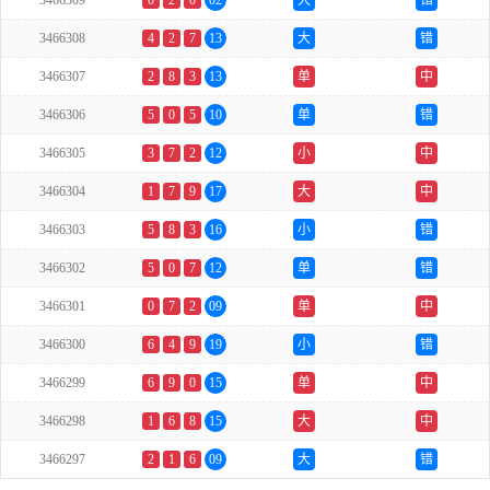
3466309
0
2
0
02
大
错
3466308
4
2
7
13
大
错
3466307
2
8
3
13
单
中
3466306
5
0
5
10
单
错
3466305
3
7
2
12
小
中
3466304
1
7
9
17
大
中
3466303
5
8
3
16
小
错
3466302
5
0
7
12
单
错
3466301
0
7
2
09
单
中
3466300
6
4
9
19
小
错
3466299
6
9
0
15
单
中
3466298
1
6
8
15
大
中
3466297
2
1
6
09
大
错