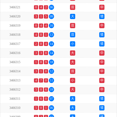
3466321
0
4
2
06
双
中
3466320
3
1
5
09
大
错
3466319
8
4
4
16
双
中
3466318
4
8
1
13
双
错
3466317
2
8
4
14
小
错
3466316
3
3
8
14
大
中
3466315
1
8
9
18
大
中
3466314
3
1
8
12
双
中
3466313
4
7
0
11
小
中
3466312
5
8
6
19
大
中
3466311
1
6
0
07
大
错
3466310
5
0
1
06
大
错