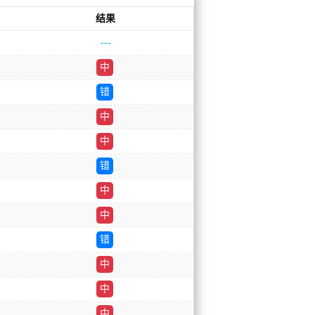
结果
---
中
错
中
中
错
中
中
错
中
中
中