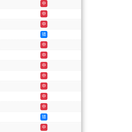
中
中
中
错
中
中
中
中
中
中
中
错
中