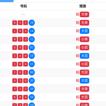
号码
预测
---
殺
大单
18
殺
大单
8
5
5
14
殺
大双
1
9
4
12
殺
小单
4
5
3
05
殺
小双
0
4
1
18
殺
大双
5
4
9
15
殺
小双
5
6
4
08
殺
大双
1
6
1
20
殺
大双
9
3
8
10
殺
大单
3
2
5
10
殺
大双
6
0
4
19
殺
小单
7
3
9