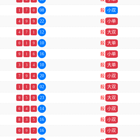
08
殺
小双
1
7
0
22
殺
小单
4
9
9
12
殺
大双
4
7
1
10
殺
大单
0
1
9
16
殺
小单
9
1
6
10
殺
大单
3
3
4
20
殺
小双
7
9
4
02
殺
大双
1
1
0
23
殺
大双
9
5
9
14
殺
小双
6
4
4
16
殺
小双
8
3
5
16
殺
小双
0
9
7