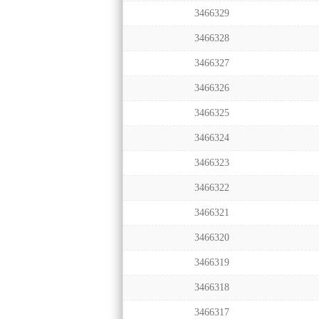
3466329
3466328
3466327
3466326
3466325
3466324
3466323
3466322
3466321
3466320
3466319
3466318
3466317