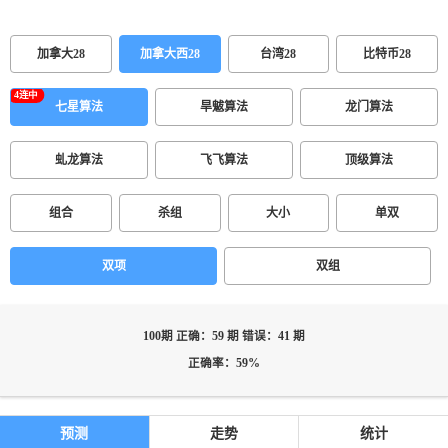
加拿大28
加拿大西28
台湾28
比特币28
七星算法
旱魃算法
龙门算法
虬龙算法
飞飞算法
顶级算法
组合
杀组
大小
单双
双项
双组
100期 正确：59 期 错误：41 期
正确率：59%
预测
走势
统计