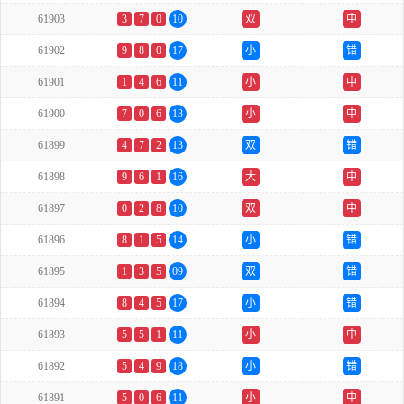
61903
3
7
0
10
双
中
61902
9
8
0
17
小
错
61901
1
4
6
11
小
中
61900
7
0
6
13
小
中
61899
4
7
2
13
双
错
61898
9
6
1
16
大
中
61897
0
2
8
10
双
中
61896
8
1
5
14
小
错
61895
1
3
5
09
双
错
61894
8
4
5
17
小
错
61893
5
5
1
11
小
中
61892
5
4
9
18
小
错
61891
5
0
6
11
小
中