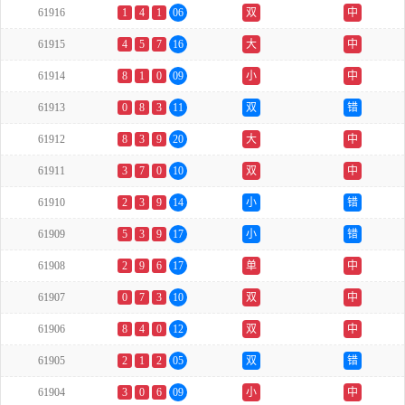
61916
1
4
1
06
双
中
61915
4
5
7
16
大
中
61914
8
1
0
09
小
中
61913
0
8
3
11
双
错
61912
8
3
9
20
大
中
61911
3
7
0
10
双
中
61910
2
3
9
14
小
错
61909
5
3
9
17
小
错
61908
2
9
6
17
单
中
61907
0
7
3
10
双
中
61906
8
4
0
12
双
中
61905
2
1
2
05
双
错
61904
3
0
6
09
小
中