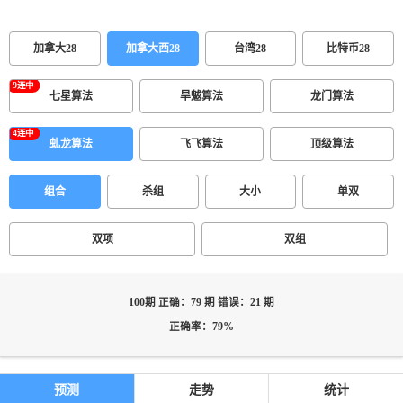
加拿大28
加拿大西28
台湾28
比特币28
七星算法
旱魃算法
龙门算法
虬龙算法
飞飞算法
顶级算法
组合
杀组
大小
单双
双项
双组
100期 正确：79 期 错误：21 期
正确率：79%
预测
走势
统计