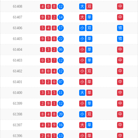
61408
4
0
8
12
大
双
中
61407
9
3
2
14
大
单
中
61406
5
4
8
17
小
双
错
61405
9
5
8
22
小
单
错
61404
1
3
2
06
小
单
中
61403
0
5
7
12
小
单
中
61402
8
0
4
12
小
双
中
61401
5
2
0
07
小
单
中
61400
3
3
5
11
大
单
中
61399
2
9
1
12
小
单
中
61398
8
4
8
20
小
双
中
61397
4
3
9
16
大
单
中
61396
2
6
5
13
小
单
中