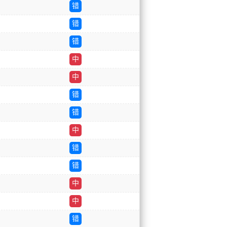
错
错
错
中
中
错
错
中
错
错
中
中
错