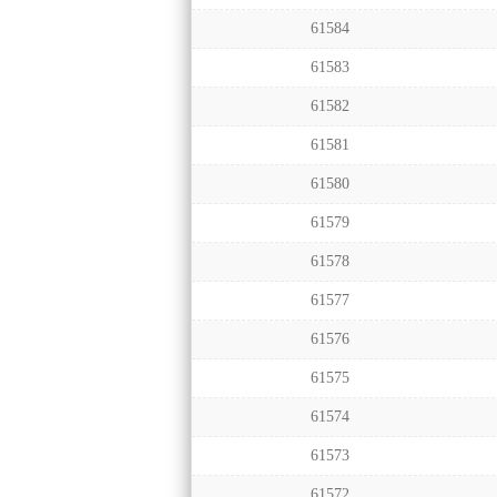
61584
61583
61582
61581
61580
61579
61578
61577
61576
61575
61574
61573
61572