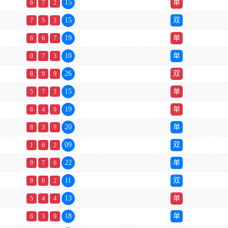
15
单
6
7
2
15
双
7
5
3
19
单
6
6
7
10
单
0
7
3
26
双
8
9
9
15
单
5
7
3
19
单
6
4
9
20
单
8
3
9
09
双
1
6
2
22
单
9
7
6
11
双
9
0
2
13
单
5
4
4
18
单
6
3
9