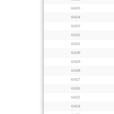
61635
61634
61633
61632
61631
61630
61629
61628
61627
61626
61625
61624