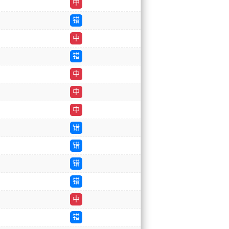
中
错
中
错
中
中
中
错
错
错
错
中
错