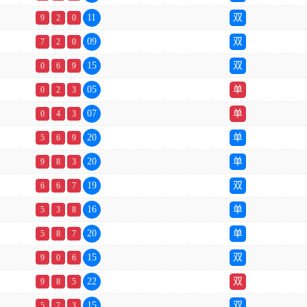
11
双
9
2
0
09
双
7
2
0
15
双
0
6
9
05
单
0
2
3
07
单
0
4
3
20
单
5
6
9
20
单
9
8
3
19
双
6
6
7
16
单
5
3
8
20
单
5
8
7
15
双
9
0
6
22
双
9
8
5
15
双
5
7
3