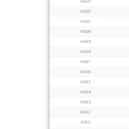
61623
61622
61621
61620
61619
61618
61617
61616
61615
61614
61613
61612
61611