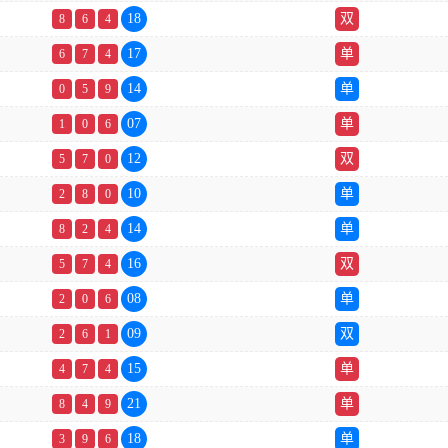
18
双
8
6
4
17
单
6
7
4
14
单
0
5
9
07
单
1
0
6
12
双
5
7
0
10
单
2
8
0
14
单
8
2
4
16
双
5
7
4
08
单
2
0
6
09
双
2
6
1
15
单
4
7
4
21
单
8
4
9
18
单
3
9
6