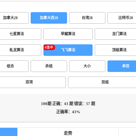
加拿大28
加拿大西28
台湾28
比特币28
七星算法
旱魃算法
龙门算法
虬龙算法
飞飞算法
顶级算法
组合
杀组
大小
单双
双项
双组
100期 正确：43 期 错误：57 期
正确率：43%
走势