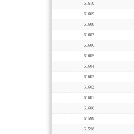
61610
61609
61608
61607
61606
61605
61604
61603
61602
61601
61600
61599
61598