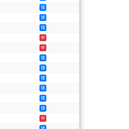
错
错
错
中
中
错
错
错
错
错
错
中
错