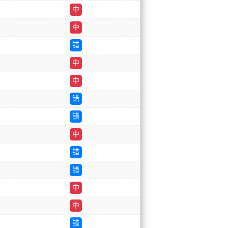
中
中
错
中
中
错
错
中
错
错
中
中
错