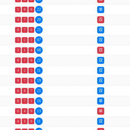
22
单
5
9
8
20
双
4
7
9
21
双
8
7
6
07
双
3
2
2
08
双
3
1
4
21
双
8
7
6
11
双
4
2
5
19
双
9
7
3
21
双
6
8
7
16
单
8
7
1
13
单
0
4
9
11
双
4
1
6