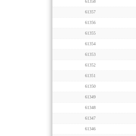
61358
61357
61356
61355
61354
61353
61352
61351
61350
61349
61348
61347
61346