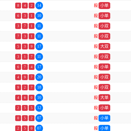
14
殺
小单
8
4
2
10
殺
小单
6
3
1
11
殺
小双
3
7
1
11
殺
小双
7
3
1
17
殺
大双
5
3
9
11
殺
小双
3
1
7
17
殺
小单
6
7
4
20
殺
小双
4
9
7
18
殺
小双
9
2
7
10
殺
大单
4
6
0
12
殺
小单
2
5
5
07
殺
小单
0
5
2
07
殺
小单
2
5
0