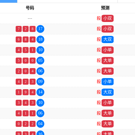
号码
预测
---
殺
小双
17
殺
小双
7
2
8
18
殺
大双
6
8
4
10
殺
小单
4
5
1
05
殺
大单
5
0
0
06
殺
大单
2
0
4
09
殺
小单
4
2
3
14
殺
大双
1
9
4
10
殺
小单
3
4
3
06
殺
大单
4
1
1
04
殺
大单
0
2
2
16
殺
大单
9
3
4