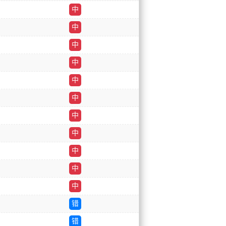
中
中
中
中
中
中
中
中
中
中
中
错
错