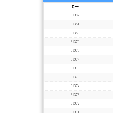
期号
61382
61381
61380
61379
61378
61377
61376
61375
61374
61373
61372
61371