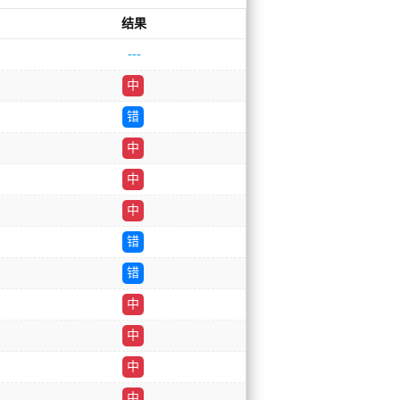
结果
---
中
错
中
中
中
错
错
中
中
中
中