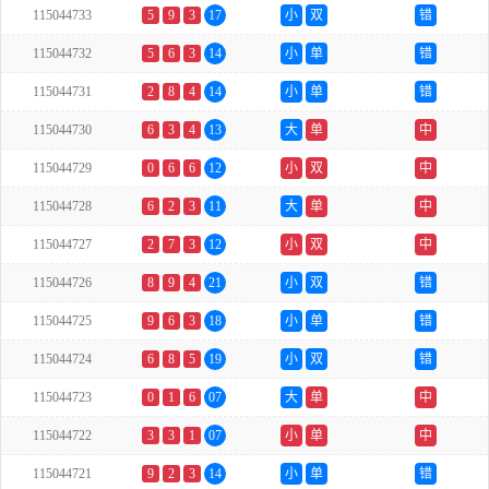
115044733
5
9
3
17
小
双
错
115044732
5
6
3
14
小
单
错
115044731
2
8
4
14
小
单
错
115044730
6
3
4
13
大
单
中
115044729
0
6
6
12
小
双
中
115044728
6
2
3
11
大
单
中
115044727
2
7
3
12
小
双
中
115044726
8
9
4
21
小
双
错
115044725
9
6
3
18
小
单
错
115044724
6
8
5
19
小
双
错
115044723
0
1
6
07
大
单
中
115044722
3
3
1
07
小
单
中
115044721
9
2
3
14
小
单
错