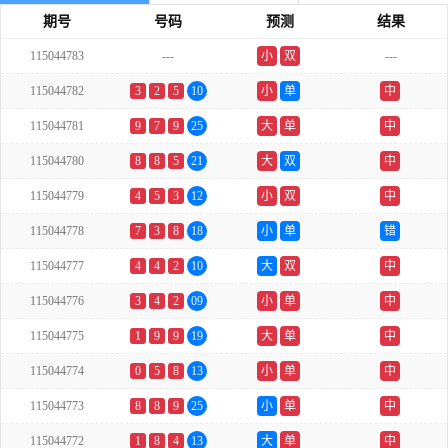
期号
号码
预测
结果
115044783
---
小
双
---
115044782
3
2
5
10
小
单
中
115044781
9
7
9
25
大
单
中
115044780
8
8
5
21
大
双
中
115044779
4
5
3
12
小
双
中
115044778
7
3
8
18
小
单
错
115044777
4
4
2
10
大
双
中
115044776
3
4
2
09
小
单
中
115044775
1
9
9
19
大
单
中
115044774
0
5
8
13
小
单
中
115044773
8
8
9
25
小
单
中
115044772
1
8
4
13
大
单
中