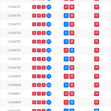
115044707
6
7
2
15
大
单
中
115044706
0
9
4
13
大
单
中
115044705
5
5
8
18
小
双
中
115044704
8
2
0
10
大
双
中
115044703
2
4
1
07
大
单
中
115044702
3
7
8
18
大
单
中
115044701
4
1
8
13
大
单
中
115044700
4
0
8
12
大
双
中
115044699
3
1
7
11
小
单
中
115044698
5
4
0
09
大
单
中
115044697
8
7
3
18
大
双
中
115044696
9
0
2
11
小
双
中