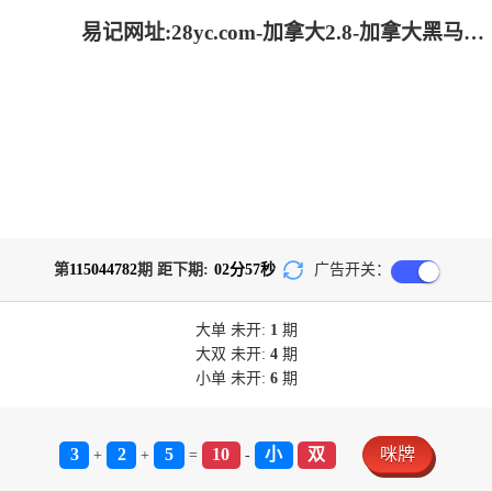
易记网址:28yc.com-加拿大2.8-加拿大黑马预测|PC28在线预测官网|pc加拿大预测开奖_极致火热优质的免费预测
第
115044782
期 距下期:
02
分
57
秒
广告开关：
大单
未开:
1
期
大双
未开:
4
期
小单
未开:
6
期
3
2
5
10
小
双
咪牌
+
+
=
-