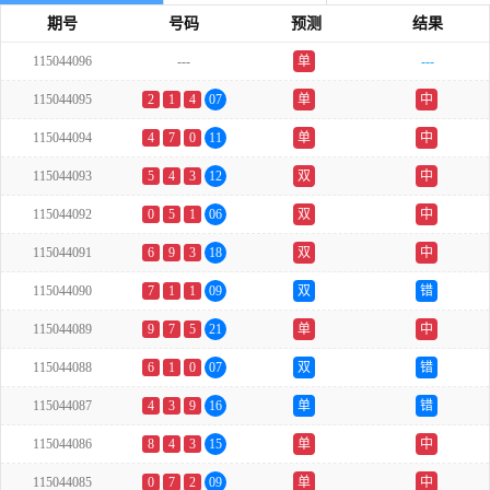
期号
号码
预测
结果
115044096
---
单
---
115044095
2
1
4
07
单
中
115044094
4
7
0
11
单
中
115044093
5
4
3
12
双
中
115044092
0
5
1
06
双
中
115044091
6
9
3
18
双
中
115044090
7
1
1
09
双
错
115044089
9
7
5
21
单
中
115044088
6
1
0
07
双
错
115044087
4
3
9
16
单
错
115044086
8
4
3
15
单
中
115044085
0
7
2
09
单
中