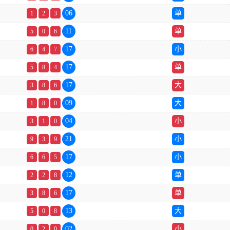
06
单
1
2
3
11
单
5
0
6
17
小
6
4
7
17
单
5
8
4
17
大
3
8
6
09
大
1
8
0
04
小
3
1
0
21
小
9
3
9
17
小
6
6
5
12
单
2
2
8
17
单
3
8
6
13
大
5
0
8
02
小
0
2
0