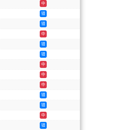
中
错
错
中
错
错
中
中
中
错
错
中
错