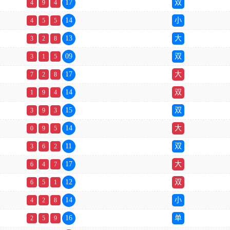
17
双
4
9
4
14
小
4
5
5
13
大
3
2
8
09
双
3
1
5
17
大
7
2
8
14
双
1
9
4
15
双
3
9
3
14
大
0
9
5
11
双
3
6
2
17
大
6
4
7
12
双
6
5
1
14
小
4
2
8
16
单
2
5
9