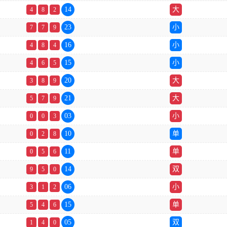
14
大
4
8
2
23
小
7
7
9
16
小
4
8
4
15
小
4
6
5
20
大
3
8
9
21
大
5
7
9
03
小
0
0
3
10
单
0
2
8
11
单
0
5
6
14
双
9
5
0
06
小
3
1
2
15
单
5
4
6
05
双
1
4
0