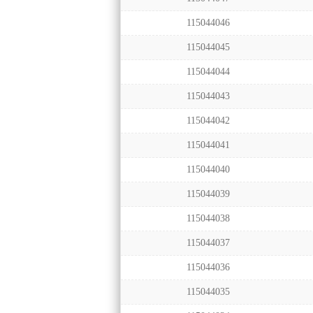
115044046
115044045
115044044
115044043
115044042
115044041
115044040
115044039
115044038
115044037
115044036
115044035