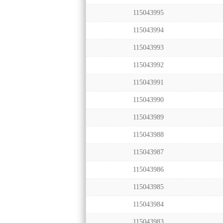
115043995
115043994
115043993
115043992
115043991
115043990
115043989
115043988
115043987
115043986
115043985
115043984
115043983