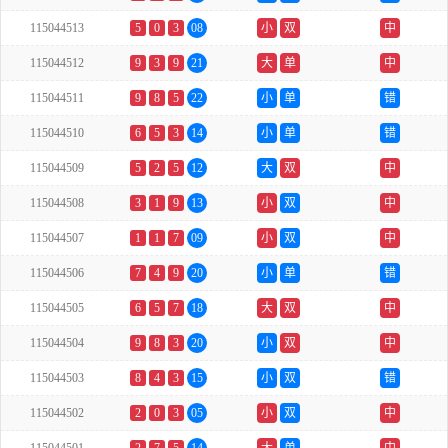
115044513
5
0
3
08
小
双
中
115044512
9
3
9
21
大
单
中
115044511
9
8
5
22
小
单
错
115044510
6
5
3
14
小
单
错
115044509
5
2
5
12
大
双
中
115044508
3
1
9
13
小
双
中
115044507
1
1
7
09
小
双
中
115044506
7
4
9
20
小
单
错
115044505
6
5
7
18
大
双
中
115044504
9
8
3
20
小
双
中
115044503
8
4
3
15
小
双
错
115044502
2
0
3
05
小
双
中