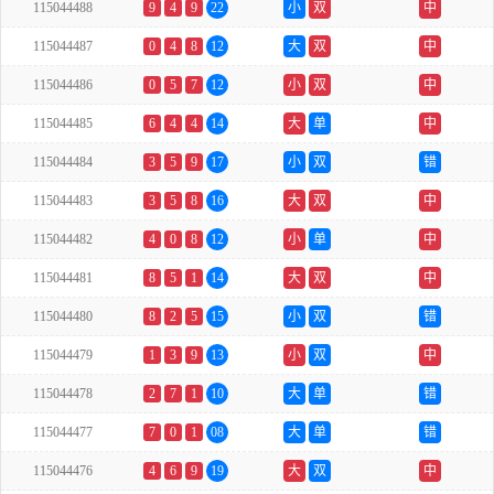
115044488
9
4
9
22
小
双
中
115044487
0
4
8
12
大
双
中
115044486
0
5
7
12
小
双
中
115044485
6
4
4
14
大
单
中
115044484
3
5
9
17
小
双
错
115044483
3
5
8
16
大
双
中
115044482
4
0
8
12
小
单
中
115044481
8
5
1
14
大
双
中
115044480
8
2
5
15
小
双
错
115044479
1
3
9
13
小
双
中
115044478
2
7
1
10
大
单
错
115044477
7
0
1
08
大
单
错
115044476
4
6
9
19
大
双
中