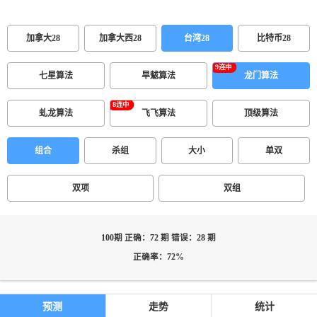
加拿大28
加拿大西28
台湾28
比特币28
七星算法
旱魃算法
龙门算法
虬龙算法
飞飞算法
顶级算法
组合
杀组
大小
单双
双项
双组
100期 正确：72 期 错误：28 期
正确率：72%
预测
走势
统计