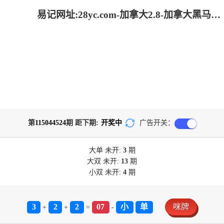
易记网址:28yc.com-加拿大2.8-加拿大黑马预测|PC28在线预测官网|pc加拿大预测开奖_极致火热优质的免费预测
第
115044524
期 距下期:
开奖中
广告开关：
大单
未开:
3
期
大双
未开:
13
期
小双
未开:
4
期
3
2
2
07
小
单
咪牌
+
+
=
-