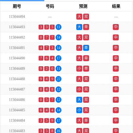
期号
号码
预测
结果
115044494
---
大
双
---
115044493
3
3
5
11
大
单
中
115044492
0
7
7
14
大
双
中
115044491
4
7
3
14
大
单
中
115044490
7
6
4
17
大
单
中
115044489
9
2
0
11
小
单
中
115044488
9
4
9
22
大
双
中
115044487
0
4
8
12
小
双
中
115044486
0
5
7
12
大
双
中
115044485
6
4
4
14
小
双
中
115044484
3
5
9
17
大
单
中
115044483
3
5
8
16
大
双
中