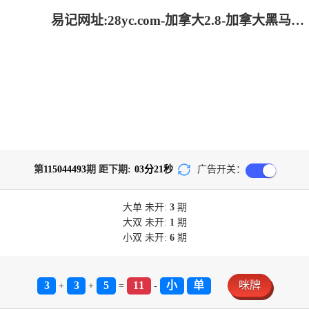
易记网址:28yc.com-加拿大2.8-加拿大黑马预测|PC28在线预测官网|pc加拿大预测开奖_极致火热优质的免费预测
第
115044493
期 距下期:
03
分
21
秒
广告开关：
大单
未开:
3
期
大双
未开:
1
期
小双
未开:
6
期
3
3
5
11
小
单
咪牌
+
+
=
-