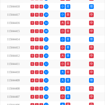
115044418
6
5
4
15
小
双
错
115044417
7
9
3
19
小
单
中
115044416
9
5
0
14
大
双
中
115044415
2
3
3
08
小
双
中
115044414
6
8
7
21
小
双
错
115044413
0
3
7
10
小
单
中
115044412
9
6
1
16
大
单
中
115044411
6
1
5
12
小
双
中
115044410
6
2
4
12
大
双
中
115044409
4
0
7
11
大
双
错
115044408
7
5
4
16
大
单
中
115044407
4
3
3
10
小
单
中