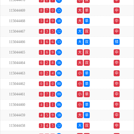
115044470
3
2
7
12
小
双
中
115044469
8
7
0
15
大
单
中
115044468
5
4
9
18
大
单
中
115044467
4
3
5
12
大
双
中
115044466
1
6
6
13
大
双
错
115044465
1
6
9
16
大
双
中
115044464
6
2
8
16
大
双
中
115044463
0
2
4
06
小
单
中
115044462
0
0
0
00
小
单
中
115044461
0
7
2
09
小
单
中
115044460
4
1
1
06
小
单
中
115044459
4
5
9
18
大
单
中
115044458
3
4
5
12
大
双
中