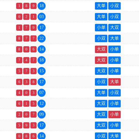
18
大单
小双
1
8
9
03
大单
小双
0
2
1
17
小单
大双
1
7
9
22
小双
大单
8
7
7
14
大双
小单
8
0
6
18
大双
小单
7
4
7
15
大双
小单
5
7
3
17
小双
大单
6
3
8
07
大单
小双
4
0
3
12
大双
小单
6
1
5
09
大双
小单
2
0
7
17
大双
小单
5
9
3
14
小双
大单
0
8
6