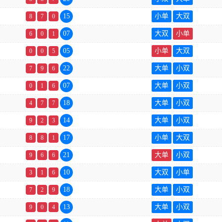
15
小单
大双
8
7
0
07
大双
小单
6
0
1
05
小单
大双
0
0
5
22
大单
小双
7
9
6
07
大单
小双
0
1
6
18
大单
小双
4
7
7
14
大单
小双
9
2
3
17
小单
大双
8
8
1
21
大单
小双
9
6
6
10
大双
小单
3
1
6
18
大单
小双
7
2
9
13
大单
小双
9
0
4