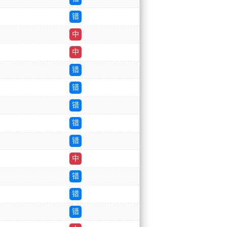
错
中
中
错
错
错
错
错
中
错
错
错