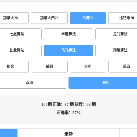
加拿大28
加拿大西28
台湾28
比特币28
七星算法
旱魃算法
龙门算法
虬龙算法
飞飞算法
顶级算法
组合
杀组
大小
单双
双项
双组
100期 正确：37 期 错误：63 期
正确率：37%
走势