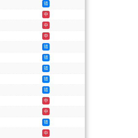
错
中
中
中
错
错
错
错
错
中
中
错
中