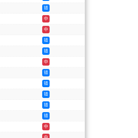
错
中
中
错
错
中
错
错
错
错
错
中
中