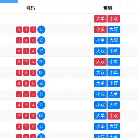
号码
预测
---
大单
小双
13
小单
大双
5
4
4
15
小单
大双
1
8
6
15
大双
小单
6
5
4
20
大双
小单
9
7
4
06
大双
小单
3
0
3
18
大单
小双
9
9
0
11
小双
大单
1
5
5
11
小双
大单
4
3
4
08
大单
小双
2
0
6
15
小单
大双
2
7
6
20
小双
大单
5
8
7