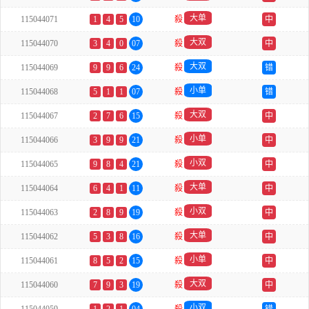
大单
115044071
1
4
5
10
殺
中
大双
115044070
3
4
0
07
殺
中
大双
115044069
9
9
6
24
殺
错
小单
115044068
5
1
1
07
殺
错
大双
115044067
2
7
6
15
殺
中
小单
115044066
3
9
9
21
殺
中
小双
115044065
9
8
4
21
殺
中
大单
115044064
6
4
1
11
殺
中
小双
115044063
2
8
9
19
殺
中
大单
115044062
5
3
8
16
殺
中
小单
115044061
8
5
2
15
殺
中
大双
115044060
7
9
3
19
殺
中
小双