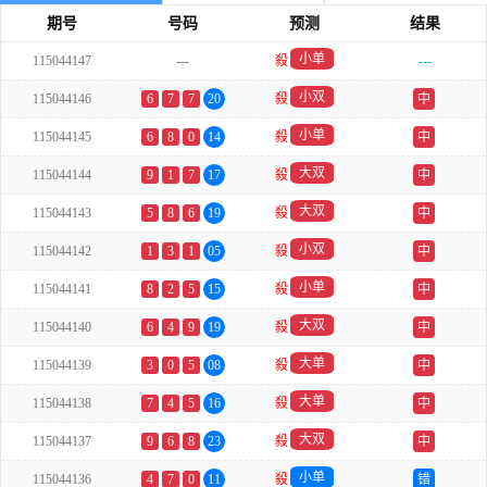
期号
号码
预测
结果
小单
115044147
---
殺
---
小双
115044146
6
7
7
20
殺
中
小单
115044145
6
8
0
14
殺
中
大双
115044144
9
1
7
17
殺
中
大双
115044143
5
8
6
19
殺
中
小双
115044142
1
3
1
05
殺
中
小单
115044141
8
2
5
15
殺
中
大双
115044140
6
4
9
19
殺
中
大单
115044139
3
0
5
08
殺
中
大单
115044138
7
4
5
16
殺
中
大双
115044137
9
6
8
23
殺
中
小单
115044136
4
7
0
11
殺
错