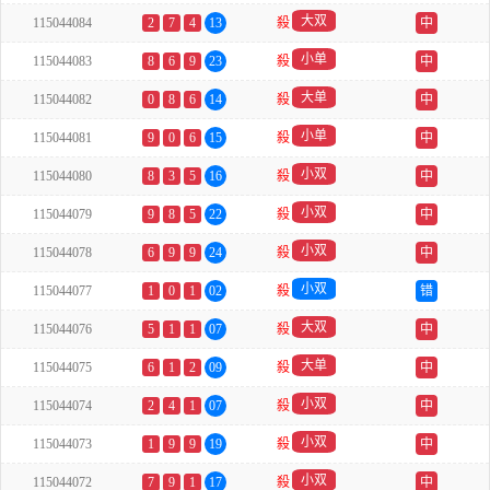
大双
115044084
2
7
4
13
殺
中
小单
115044083
8
6
9
23
殺
中
大单
115044082
0
8
6
14
殺
中
小单
115044081
9
0
6
15
殺
中
小双
115044080
8
3
5
16
殺
中
小双
115044079
9
8
5
22
殺
中
小双
115044078
6
9
9
24
殺
中
小双
115044077
1
0
1
02
殺
错
大双
115044076
5
1
1
07
殺
中
大单
115044075
6
1
2
09
殺
中
小双
115044074
2
4
1
07
殺
中
小双
115044073
1
9
9
19
殺
中
小双
115044072
7
9
1
17
殺
中