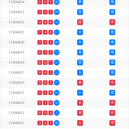
115044624
0
6
2
08
单
错
115044623
3
4
2
09
双
错
115044622
4
6
6
16
双
中
115044621
7
4
0
11
大
错
115044620
3
4
1
08
大
错
115044619
8
5
2
15
双
错
115044618
8
8
7
23
双
错
115044617
6
4
3
13
大
错
115044616
9
6
2
17
单
中
115044615
1
5
8
14
小
错
115044614
9
1
6
16
大
中
115044613
8
9
4
21
单
中
115044612
3
4
1
08
小
中