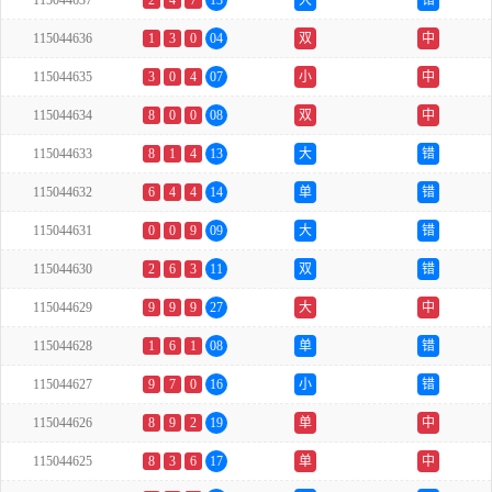
115044637
2
4
7
13
大
错
115044636
1
3
0
04
双
中
115044635
3
0
4
07
小
中
115044634
8
0
0
08
双
中
115044633
8
1
4
13
大
错
115044632
6
4
4
14
单
错
115044631
0
0
9
09
大
错
115044630
2
6
3
11
双
错
115044629
9
9
9
27
大
中
115044628
1
6
1
08
单
错
115044627
9
7
0
16
小
错
115044626
8
9
2
19
单
中
115044625
8
3
6
17
单
中