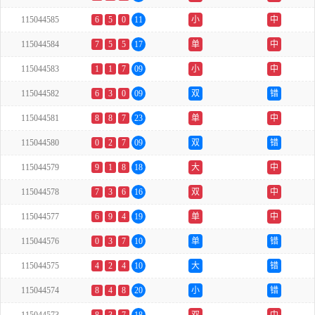
115044585
6
5
0
11
小
中
115044584
7
5
5
17
单
中
115044583
1
1
7
09
小
中
115044582
6
3
0
09
双
错
115044581
8
8
7
23
单
中
115044580
0
2
7
09
双
错
115044579
9
1
8
18
大
中
115044578
7
3
6
16
双
中
115044577
6
9
4
19
单
中
115044576
0
3
7
10
单
错
115044575
4
2
4
10
大
错
115044574
8
4
8
20
小
错