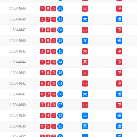
115044649
7
9
5
21
单
中
115044648
2
7
4
13
大
错
115044647
5
0
3
08
小
中
115044646
3
9
3
15
双
错
115044645
3
9
3
15
大
中
115044644
2
4
8
14
双
中
115044643
7
6
5
18
大
中
115044642
0
4
0
04
小
中
115044641
0
2
4
06
大
错
115044640
3
4
0
07
小
中
115044639
1
4
7
12
单
错
115044638
9
5
1
15
双
错