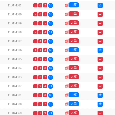
小双
115044381
8
0
2
10
殺
错
小单
115044380
9
0
1
10
殺
中
大单
115044379
6
5
5
16
殺
中
大双
115044378
2
5
4
11
殺
中
大单
115044377
6
4
0
10
殺
中
小双
115044376
1
1
4
06
殺
错
大双
115044375
1
2
5
08
殺
中
大单
115044374
1
1
0
02
殺
中
大双
115044373
6
0
7
13
殺
中
大双
115044372
8
9
4
21
殺
中
小双
115044371
0
6
0
06
殺
错
大单
115044370
3
5
7
15
殺
错
大双
115044369
5
7
9
21
殺
中