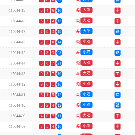
115044420
9
8
8
25
殺
错
大单
115044419
0
4
6
10
殺
中
大双
115044418
6
5
4
15
殺
中
大单
115044417
7
9
3
19
殺
错
小双
115044416
9
5
0
14
殺
中
小双
115044415
2
3
3
08
殺
错
大双
115044414
6
8
7
21
殺
中
大双
115044413
0
3
7
10
殺
中
小双
115044412
9
6
1
16
殺
中
小双
115044411
6
1
5
12
殺
错
小双
115044410
6
2
4
12
殺
错
大双
115044409
4
0
7
11
殺
中
小单
115044408
7
5
4
16
殺
中