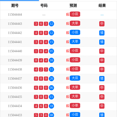
期号
号码
预测
结果
小双
115044444
---
殺
---
大单
115044443
3
6
3
12
殺
中
小双
115044442
4
8
0
12
殺
错
大单
115044441
3
8
4
15
殺
错
小双
115044440
1
0
4
05
殺
中
小双
115044439
8
4
4
16
殺
中
小双
115044438
4
2
5
11
殺
中
大双
115044437
9
8
9
26
殺
错
大单
115044436
6
0
0
06
殺
中
大单
115044435
3
0
8
11
殺
中
小单
115044434
4
6
8
18
殺
中
小双
115044433
5
3
0
08
殺
错