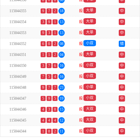
115044356
0
0
8
08
殺
中
大单
115044355
9
7
2
18
殺
中
大单
115044354
3
9
1
13
殺
中
大单
115044353
9
3
1
13
殺
中
小双
115044352
6
0
2
08
殺
错
大单
115044351
1
1
2
04
殺
中
小双
115044350
3
7
6
16
殺
中
小双
115044349
7
5
4
16
殺
中
小单
115044348
9
7
7
23
殺
中
小双
115044347
5
9
5
19
殺
中
大双
115044346
4
3
8
15
殺
中
大双
115044345
4
4
4
12
殺
中
小双
115044344
1
8
2
11
殺
中