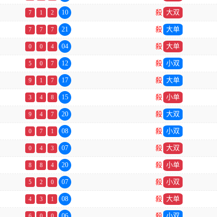
10
殺
大双
7
1
2
21
殺
大单
7
7
7
04
殺
大单
0
0
4
12
殺
小双
5
0
7
17
殺
大单
9
1
7
15
殺
小单
3
4
8
20
殺
大双
9
4
7
08
殺
小双
0
7
1
07
殺
大双
0
4
3
20
殺
小单
8
8
4
07
殺
小双
5
2
0
08
殺
大单
4
3
1
06
殺
小双
6
0
0