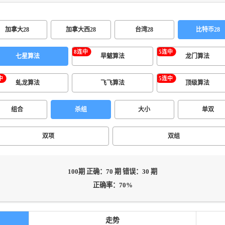
加拿大28
加拿大西28
台湾28
比特币28
七星算法
旱魃算法
龙门算法
虬龙算法
飞飞算法
顶级算法
组合
杀组
大小
单双
双项
双组
100期 正确：70 期 错误：30 期
正确率：70%
走势