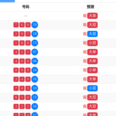
号码
预测
---
殺
大单
19
殺
大双
7
6
6
18
殺
大双
2
9
7
13
殺
小双
1
6
6
07
殺
大单
4
2
1
04
殺
大单
4
0
0
24
殺
小单
6
9
9
16
殺
大单
3
4
9
10
殺
小双
7
0
3
13
殺
大双
6
1
6
10
殺
大双
3
2
5
12
殺
大单
1
7
4