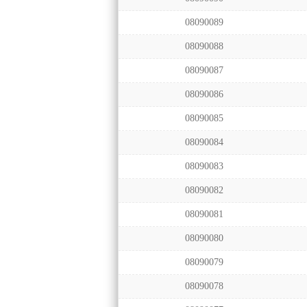
08090089
08090088
08090087
08090086
08090085
08090084
08090083
08090082
08090081
08090080
08090079
08090078