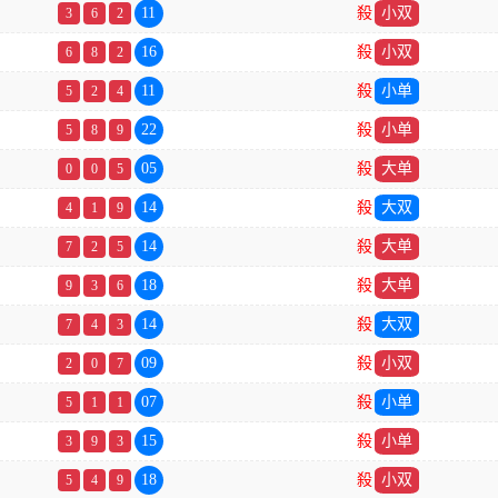
11
殺
小双
3
6
2
16
殺
小双
6
8
2
11
殺
小单
5
2
4
22
殺
小单
5
8
9
05
殺
大单
0
0
5
14
殺
大双
4
1
9
14
殺
大单
7
2
5
18
殺
大单
9
3
6
14
殺
大双
7
4
3
09
殺
小双
2
0
7
07
殺
小单
5
1
1
15
殺
小单
3
9
3
18
殺
小双
5
4
9