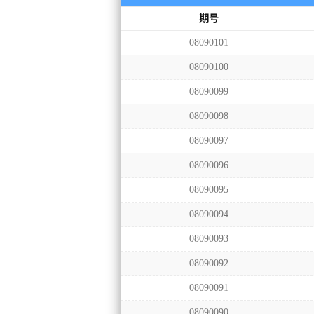
期号
08090101
08090100
08090099
08090098
08090097
08090096
08090095
08090094
08090093
08090092
08090091
08090090