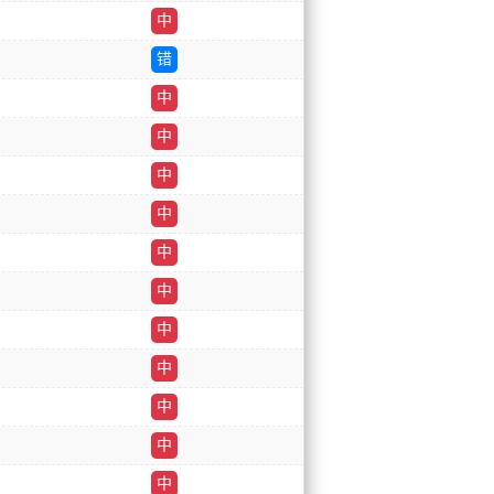
中
错
中
中
中
中
中
中
中
中
中
中
中