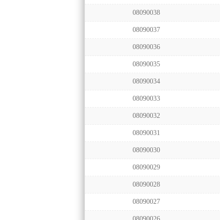
08090038
08090037
08090036
08090035
08090034
08090033
08090032
08090031
08090030
08090029
08090028
08090027
08090026