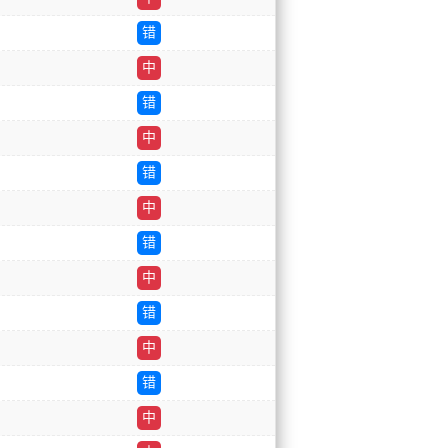
错
中
错
中
错
中
错
中
错
中
错
中