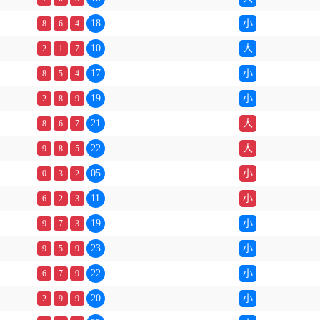
18
小
8
6
4
10
大
2
1
7
17
小
8
5
4
19
小
2
8
9
21
大
8
6
7
22
大
9
8
5
05
小
0
3
2
11
小
6
2
3
19
小
9
7
3
23
小
9
5
9
22
小
6
7
9
20
小
2
9
9