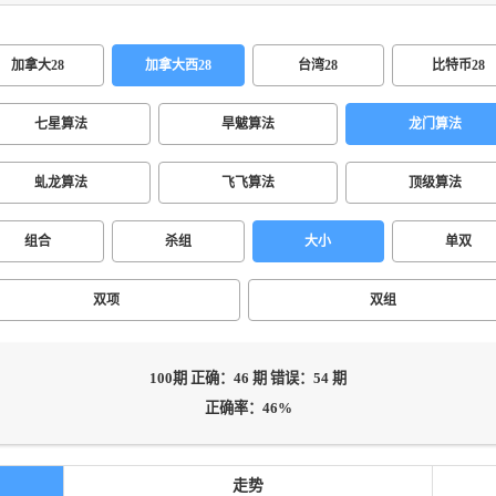
加拿大28
加拿大西28
台湾28
比特币28
七星算法
旱魃算法
龙门算法
虬龙算法
飞飞算法
顶级算法
组合
杀组
大小
单双
双项
双组
100期 正确：46 期 错误：54 期
正确率：46%
走势