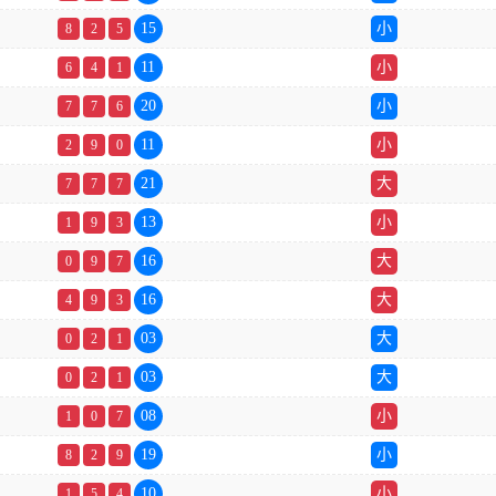
15
小
8
2
5
11
小
6
4
1
20
小
7
7
6
11
小
2
9
0
21
大
7
7
7
13
小
1
9
3
16
大
0
9
7
16
大
4
9
3
03
大
0
2
1
03
大
0
2
1
08
小
1
0
7
19
小
8
2
9
10
小
1
5
4