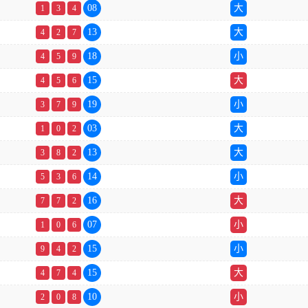
08
大
1
3
4
13
大
4
2
7
18
小
4
5
9
15
大
4
5
6
19
小
3
7
9
03
大
1
0
2
13
大
3
8
2
14
小
5
3
6
16
大
7
7
2
07
小
1
0
6
15
小
9
4
2
15
大
4
7
4
10
小
2
0
8