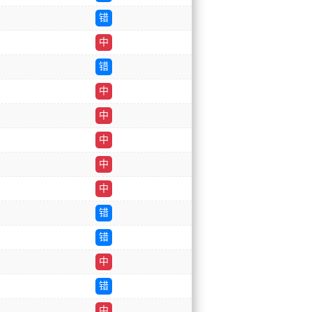
错
中
错
中
中
中
中
中
错
错
中
错
中