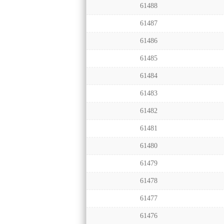
61488
61487
61486
61485
61484
61483
61482
61481
61480
61479
61478
61477
61476