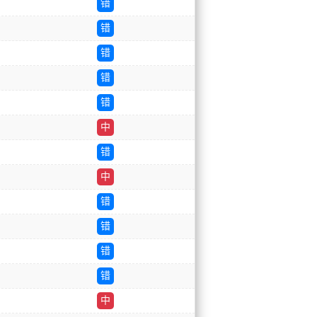
错
错
错
错
错
中
错
中
错
错
错
错
中