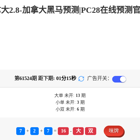
第
61524
期 距下期:
01
分
15
秒
广告开关：
大单
未开:
13
期
小单
未开:
3
期
小双
未开:
6
期
7
+
2
+
7
=
16
-
大
双
咪牌