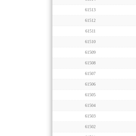
61513
61512
61511
61510
61509
61508
61507
61506
61505
61504
61503
61502