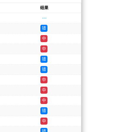
结果
---
错
中
中
错
错
中
中
中
错
中
错