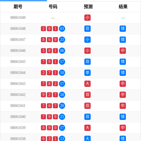
期号
号码
预测
结果
08061049
---
小
---
08061048
2
0
1
03
双
错
08061047
8
6
9
23
小
错
08061046
5
0
1
06
小
中
08061045
7
9
1
17
双
错
08061044
2
7
1
10
单
错
08061043
7
8
2
17
大
中
08061042
9
2
7
18
双
中
08061041
7
6
7
20
双
中
08061040
7
9
9
25
双
错
08061039
8
9
0
17
大
中
08061038
9
3
1
13
大
错