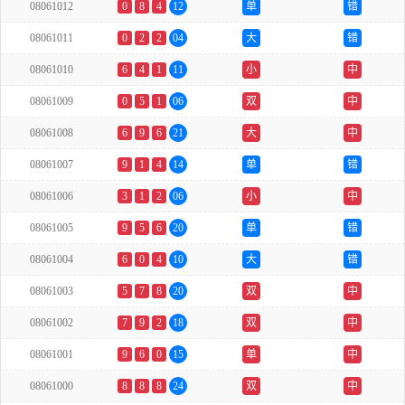
08061012
0
8
4
12
单
错
08061011
0
2
2
04
大
错
08061010
6
4
1
11
小
中
08061009
0
5
1
06
双
中
08061008
6
9
6
21
大
中
08061007
9
1
4
14
单
错
08061006
3
1
2
06
小
中
08061005
9
5
6
20
单
错
08061004
6
0
4
10
大
错
08061003
5
7
8
20
双
中
08061002
7
9
2
18
双
中
08061001
9
6
0
15
单
中
08061000
8
8
8
24
双
中