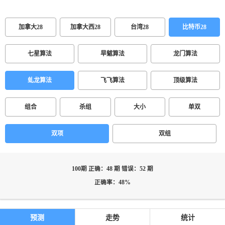
加拿大28
加拿大西28
台湾28
比特币28
七星算法
旱魃算法
龙门算法
虬龙算法
飞飞算法
顶级算法
组合
杀组
大小
单双
双项
双组
100期 正确：48 期 错误：52 期
正确率：48%
预测
走势
统计