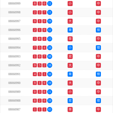
08060999
8
3
0
11
小
中
08060998
2
2
7
11
小
中
08060997
9
1
9
19
大
中
08060996
2
1
9
12
单
错
08060995
3
8
2
13
单
中
08060994
7
5
4
16
小
错
08060993
1
0
7
08
双
中
08060992
9
5
2
16
大
中
08060991
4
5
1
10
单
错
08060990
9
1
9
19
大
中
08060989
0
3
8
11
小
中
08060988
8
2
9
19
双
错
08060987
1
1
1
03
单
中