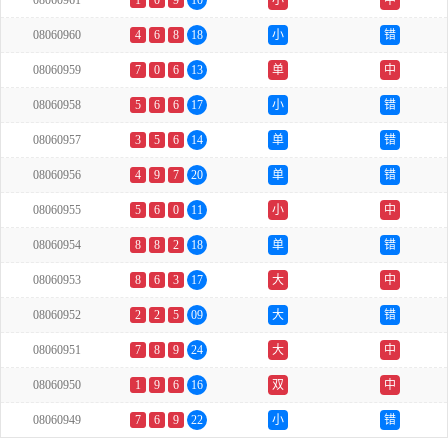
08060961
1
0
9
10
小
中
08060960
4
6
8
18
小
错
08060959
7
0
6
13
单
中
08060958
5
6
6
17
小
错
08060957
3
5
6
14
单
错
08060956
4
9
7
20
单
错
08060955
5
6
0
11
小
中
08060954
8
8
2
18
单
错
08060953
8
6
3
17
大
中
08060952
2
2
5
09
大
错
08060951
7
8
9
24
大
中
08060950
1
9
6
16
双
中
08060949
7
6
9
22
小
错