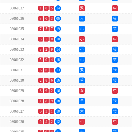
08061037
1
8
5
14
双
中
08061036
3
0
3
06
大
错
08061035
7
5
7
19
小
错
08061034
5
5
0
10
小
中
08061033
3
2
9
14
小
错
08061032
5
9
4
18
小
错
08061031
6
6
1
13
双
错
08061030
2
8
6
16
单
错
08061029
8
6
2
16
双
中
08061028
1
8
9
18
单
错
08061027
6
3
1
10
大
错
08061026
5
5
2
12
小
中