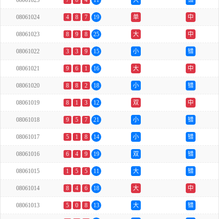
08061025
7
0
4
11
大
错
08061024
4
8
7
19
单
中
08061023
8
9
8
25
大
中
08061022
3
3
9
15
小
错
08061021
9
6
1
16
大
中
08061020
8
8
2
18
小
错
08061019
8
1
3
12
双
中
08061018
9
5
7
21
小
错
08061017
5
1
8
14
小
错
08061016
6
4
9
19
双
错
08061015
1
5
5
11
大
错
08061014
8
4
6
18
大
中
08061013
5
0
8
13
大
错