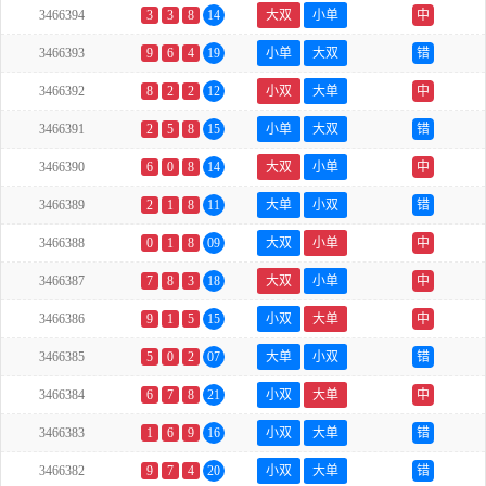
3466394
3
3
8
14
大双
小单
中
3466393
9
6
4
19
小单
大双
错
3466392
8
2
2
12
小双
大单
中
3466391
2
5
8
15
小单
大双
错
3466390
6
0
8
14
大双
小单
中
3466389
2
1
8
11
大单
小双
错
3466388
0
1
8
09
大双
小单
中
3466387
7
8
3
18
大双
小单
中
3466386
9
1
5
15
小双
大单
中
3466385
5
0
2
07
大单
小双
错
3466384
6
7
8
21
小双
大单
中
3466383
1
6
9
16
小双
大单
错
3466382
9
7
4
20
小双
大单
错