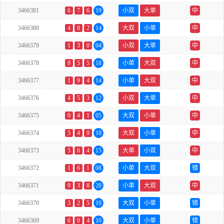
3466381
6
7
6
19
小双
大单
中
3466380
4
8
2
14
大双
小单
中
3466379
1
3
0
04
小双
大单
中
3466378
8
5
5
18
小单
大双
中
3466377
1
9
4
14
小单
大双
中
3466376
4
5
3
12
小双
大单
中
3466375
0
4
1
05
大双
小单
中
3466374
5
4
9
18
大双
小单
中
3466373
5
6
4
15
大单
小双
中
3466372
1
6
1
08
小单
大双
错
3466371
9
3
8
20
小单
大双
中
3466370
3
2
5
10
大双
小单
错
3466369
6
0
4
10
大双
小单
错