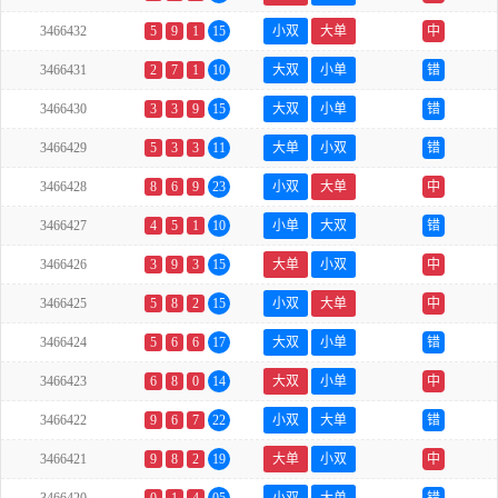
3466432
5
9
1
15
小双
大单
中
3466431
2
7
1
10
大双
小单
错
3466430
3
3
9
15
大双
小单
错
3466429
5
3
3
11
大单
小双
错
3466428
8
6
9
23
小双
大单
中
3466427
4
5
1
10
小单
大双
错
3466426
3
9
3
15
大单
小双
中
3466425
5
8
2
15
小双
大单
中
3466424
5
6
6
17
大双
小单
错
3466423
6
8
0
14
大双
小单
中
3466422
9
6
7
22
小双
大单
错
3466421
9
8
2
19
大单
小双
中