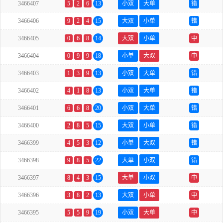
3466407
5
2
6
13
小双
大单
错
3466406
9
2
4
15
大双
小单
错
3466405
0
6
8
14
大双
小单
中
3466404
0
9
9
18
小单
大双
中
3466403
1
3
9
13
小双
大单
错
3466402
4
1
8
13
小双
大单
错
3466401
6
6
8
20
小双
大单
错
3466400
2
8
5
15
大双
小单
错
3466399
4
5
3
12
小单
大双
错
3466398
9
8
5
22
大单
小双
错
3466397
8
4
3
15
大单
小双
中
3466396
3
8
2
13
大双
小单
中
3466395
5
5
9
19
小双
大单
中