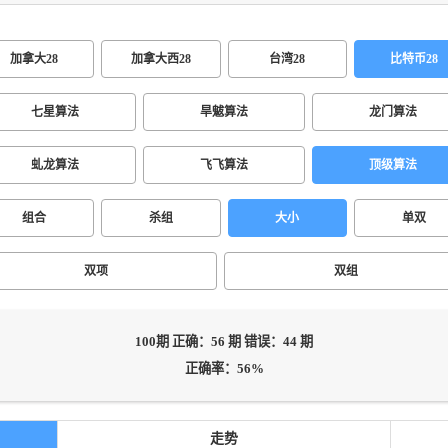
加拿大28
加拿大西28
台湾28
比特币28
七星算法
旱魃算法
龙门算法
虬龙算法
飞飞算法
顶级算法
组合
杀组
大小
单双
双项
双组
100期 正确：56 期 错误：44 期
正确率：56%
走势