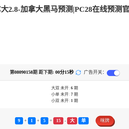
第
08090158
期 距下期:
00
分
15
秒
广告开关：
大双
未开:
6
期
小单
未开:
7
期
小双
未开:
1
期
9
+
1
+
5
=
15
-
大
单
咪牌