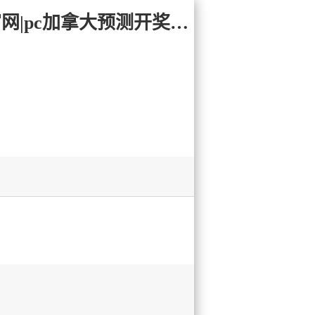
易记网址:28yc.com-加拿大2.8-加拿大黑马预测|PC28在线预测官网|pc加拿大预测开奖_极致火热优质的免费预测